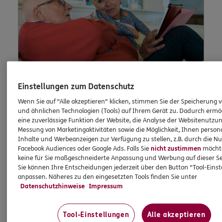
Einstellungen zum Datenschutz
Wenn Sie auf "Alle akzeptieren" klicken, stimmen Sie der Speicherung 
Lob und
und ähnlichen Technologien (Tools) auf Ihrem Gerät zu. Dadurch ermö
eine zuverlässige Funktion der Website, die Analyse der Websitenutzun
Beschwerde
Messung von Marketingaktivitäten sowie die Möglichkeit, Ihnen persona
Inhalte und Werbeanzeigen zur Verfügung zu stellen, z.B. durch die N
Facebook Audiences oder Google Ads. Falls Sie
nicht zustimmen
möchten
keine für Sie maßgeschneiderte Anpassung und Werbung auf dieser Se
Sie können Ihre Entscheidungen jederzeit über den Button "Tool-Eins
Waren Sie unzufrieden mit uns oder möchten
anpassen. Näheres zu den eingesetzten Tools finden Sie unter
Sie uns loben? Dann können Sie uns Ihre
Datenschutzhinweise
Impressum
Meinung hier mitteilen.
Tool-Einstellungen
Alle akzeptieren