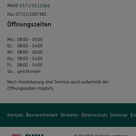
Mobil:
0171/9122666
Fax:
07721/2067382
Öffnungszeiten
Mo.
:
08:00 - 16:00
Di.
:
08:00 - 14:00
Mi.
:
08:00 - 16:00
Do.
:
08:00 - 14:00
Fr.
:
08:00 - 14:00
Sa.
:
geschlossen
Nach Vereinbarung sind Termine auch außerhalb der
Öffnungszeiten möglich.
Kontakt
Barrierefreiheit
Anbieter
Datenschutz
Sitemap
Co