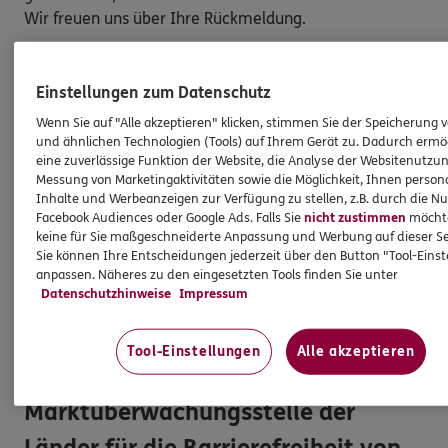
Wir freuen uns über Ihre Rückmeldung.
So melden Sie eine Barriere:
Einstellungen zum Datenschutz
Bitte teilen Sie mit,
auf welcher Webseite
Sie auf
Wenn Sie auf "Alle akzeptieren" klicken, stimmen Sie der Speicherung 
eine Barriere gestoßen sind. Kopieren Sie hierzu
und ähnlichen Technologien (Tools) auf Ihrem Gerät zu. Dadurch ermö
den Link aus der Adresszeile Ihres Browsers.
eine zuverlässige Funktion der Website, die Analyse der Websitenutzun
Schicken Sie den
Link zusammen mit einem
Messung von Marketingaktivitäten sowie die Möglichkeit, Ihnen persona
Inhalte und Werbeanzeigen zur Verfügung zu stellen, z.B. durch die N
Hinweis auf den Text oder Service
, der Ihnen
Facebook Audiences oder Google Ads. Falls Sie
nicht zustimmen
möchten
Schwierigkeiten bereitet hat, an:
keine für Sie maßgeschneiderte Anpassung und Werbung auf dieser Se
barriere.melden@ergo.de
Sie können Ihre Entscheidungen jederzeit über den Button "Tool-Eins
Bitte senden Sie an diese E-Mail-Adresse nur
anpassen. Näheres zu den eingesetzten Tools finden Sie unter
Datenschutzhinweise
Impressum
Anmerkungen zum Thema „Barrierefreiheit“
und
keine Daten oder Informationen zu Ihrem
persönlichen Versicherungsschutz.
Tool-Einstellungen
Alle akzeptieren
Marktüberwachungsstelle der