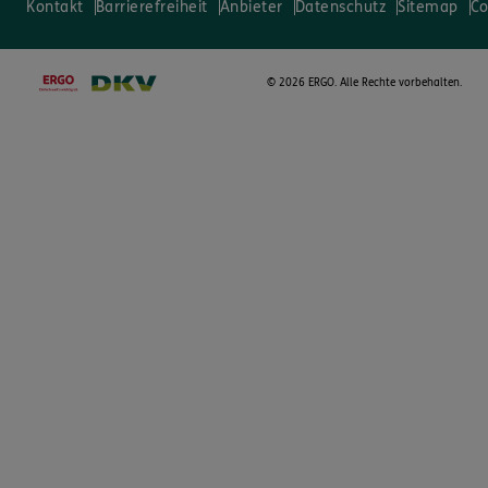
Kontakt
Barrierefreiheit
Anbieter
Datenschutz
Sitemap
Co
©
2026 ERGO. Alle Rechte vorbehalten.