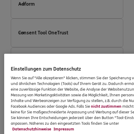
Adform
Consent Tool OneTrust
Fullstory
Einstellungen zum Datenschutz
Wenn Sie auf "Alle akzeptieren" klicken, stimmen Sie der Speicherung 
und ähnlichen Technologien (Tools) auf Ihrem Gerät zu. Dadurch ermö
eine zuverlässige Funktion der Website, die Analyse der Websitenutzun
Facebook Conversion Tracking
Messung von Marketingaktivitäten sowie die Möglichkeit, Ihnen persona
Inhalte und Werbeanzeigen zur Verfügung zu stellen, z.B. durch die N
Facebook Audiences oder Google Ads. Falls Sie
nicht zustimmen
möchten
keine für Sie maßgeschneiderte Anpassung und Werbung auf dieser Se
Sie können Ihre Entscheidungen jederzeit über den Button "Tool-Eins
Facebook Custom Audience
anpassen. Näheres zu den eingesetzten Tools finden Sie unter
Datenschutzhinweise
Impressum