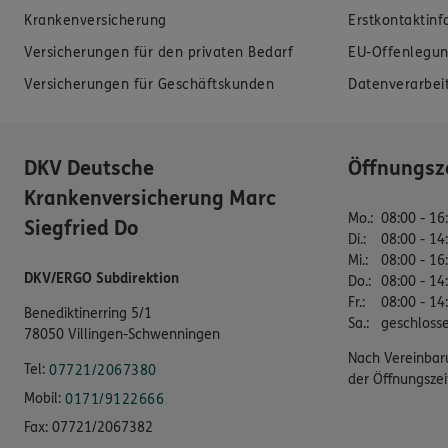
Krankenversicherung
Erstkontaktin
Versicherungen für den privaten Bedarf
EU-Offenlegun
Versicherungen für Geschäftskunden
Datenverarbei
DKV Deutsche
Öffnungsz
Krankenversicherung Marc
Mo.
:
08:00 - 16
Siegfried Do
Di.
:
08:00 - 14
Mi.
:
08:00 - 16
DKV/ERGO Subdirektion
Do.
:
08:00 - 14
Fr.
:
08:00 - 14
Benediktinerring 5/1
Sa.
:
geschloss
78050 Villingen-Schwenningen
Nach Vereinbar
Tel:
07721/2067380
der Öffnungszei
Mobil:
0171/9122666
Fax:
07721/2067382