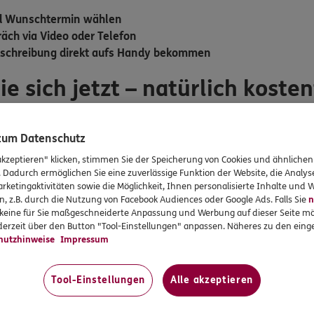
nd Wunschtermin wählen
äch via Video oder Telefon
kschreibung direkt aufs Handy bekommen
ie sich jetzt – natürlich kosten
c App
auf Ihr Smartphone. Scannen Sie dazu einfach den
QR-Co
 zum Datenschutz
e die
DKV und Ihre Versicherungsnummer eintragen
. Nur so 
akzeptieren" klicken, stimmen Sie der Speicherung von Cookies und ähnlichen
mium-Service profitieren. Am Programm können alle Krankhei
. Dadurch ermöglichen Sie eine zuverlässige Funktion der Website, die Analy
cherten mit dem Tarif BestMed BMG, ausgenommen Versicherte 
rketingaktivitäten sowie die Möglichkeit, Ihnen personalisierte Inhalte und
n, z.B. durch die Nutzung von Facebook Audiences oder Google Ads. Falls Sie
n
r keine für Sie maßgeschneiderte Anpassung und Werbung auf dieser Seite mö
erzeit über den Button "Tool-Einstellungen" anpassen. Näheres zu den einge
nn schicken Sie uns eine E-Mail an:
gesundheitsservices@dk
hutzhinweise
Impressum
Tool-Einstellungen
Alle akzeptieren
> Android:
direkt zu Google Play