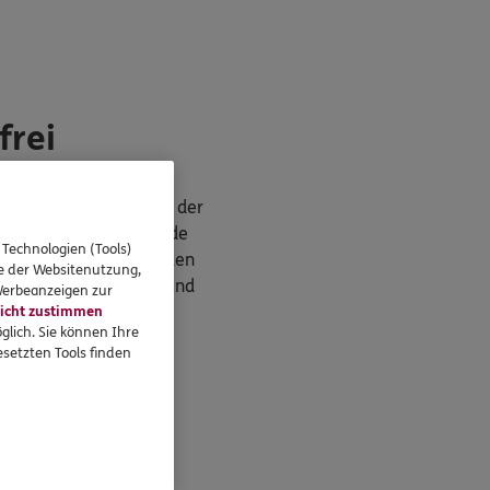
frei
de
. Bitte achten Sie bei der
werden Sie als DKV Kunde
 Technologien (Tools)
tskostenvollversicherten
se der Websitenutzung,
im Basis-, Standard- und
 Werbeanzeigen zur
icht zustimmen
glich. Sie können Ihre
setzten Tools finden
v.com
.