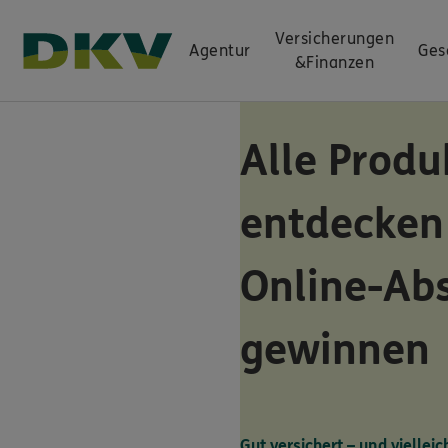
Versicherungen
Agentur
Ges
&
Finanzen
Alle Produ
entdecken
Online-Ab
gewinnen
Gut versichert – und vielleic