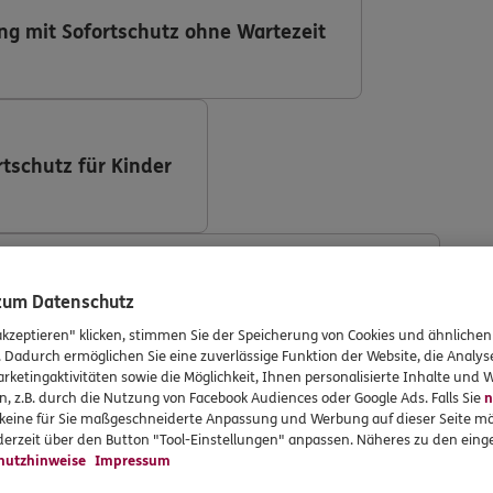
ng mit Sofortschutz ohne Wartezeit
rtschutz für Kinder
ng (DKV Deutsche Krankenversicherung AG)
 zum Datenschutz
akzeptieren" klicken, stimmen Sie der Speicherung von Cookies und ähnlichen
. Dadurch ermöglichen Sie eine zuverlässige Funktion der Website, die Analy
rketingaktivitäten sowie die Möglichkeit, Ihnen personalisierte Inhalte und
n, z.B. durch die Nutzung von Facebook Audiences oder Google Ads. Falls Sie
n
r keine für Sie maßgeschneiderte Anpassung und Werbung auf dieser Seite mö
ng mit Implantaten
erzeit über den Button "Tool-Einstellungen" anpassen. Näheres zu den einge
hutzhinweise
Impressum