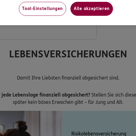
Tool-Einstellungen
Alle akzeptieren
ng mit verdoppeltem Festzuschuss
LEBENSVERSICHERUNGEN
Damit Ihre Liebsten finanziell abgesichert sind.
 jede Lebenslage finanziell abgesichert?
Stellen Sie sich dies
später kein böses Erwachen gibt – für Jung und Alt.
Risikolebensversicherung