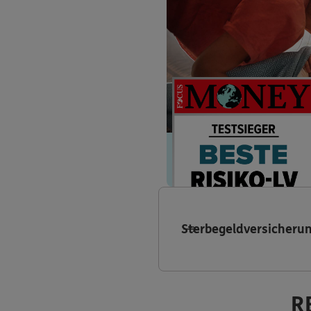
Sterbegeldversicheru
R