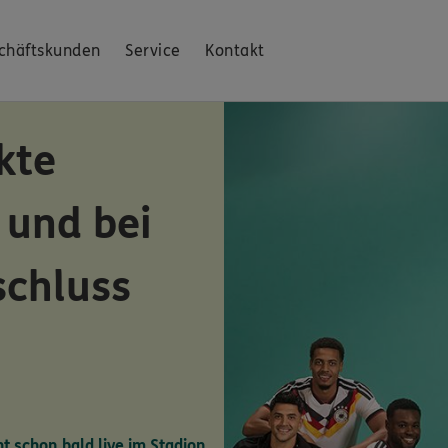
chäftskunden
Service
Kontakt
kte
 und bei
schluss
ht schon bald live im Stadion