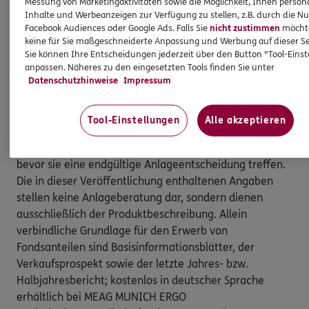
Messung von Marketingaktivitäten sowie die Möglichkeit, Ihnen persona
Inhalte und Werbeanzeigen zur Verfügung zu stellen, z.B. durch die N
2
Kaufkraft im Vergleich zu 100 Euro im Jahr 2023
Facebook Audiences oder Google Ads. Falls Sie
nicht zustimmen
möchten
keine für Sie maßgeschneiderte Anpassung und Werbung auf dieser Se
3
Angenommene Preisentwicklung bei 6%-iger
Sie können Ihre Entscheidungen jederzeit über den Button "Tool-Eins
anpassen. Näheres zu den eingesetzten Tools finden Sie unter
Inflation
Datenschutzhinweise
Impressum
Dies ist eine Marketinganzeige der ERGO Group AG und
Tool-Einstellungen
Alle akzeptieren
dient Werbezwecken. Bitte lesen Sie den
Verkaufsprospekt und die Basisinformationsblätter,
bevor sie eine endgültige Anlageentscheidung treffen.
Die in dieser Veröffentlichung enthaltenen Angaben
stellen keine Anlageberatung dar, sondern dienen
ausschließlich der Produktbeschreibung. Allein
verbindliche Grundlage für den Erwerb von
Fondsanteilen sind Basisinformationsblätter, der
Verkaufsprospekt sowie der letzte Jahres- bzw.
Halbjahresbericht; kostenlos in deutscher Sprache
erhältlich bei MEAG MUNICH ERGO