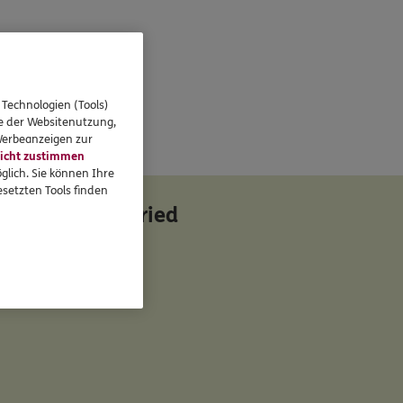
 Technologien (Tools)
se der Websitenutzung,
 Werbeanzeigen zur
icht zustimmen
glich. Sie können Ihre
setzten Tools finden
ng Marc Siegfried