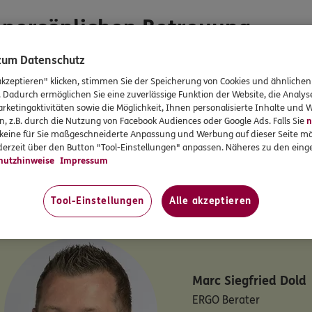
r persönlichen Betreuung
 zum Datenschutz
akzeptieren" klicken, stimmen Sie der Speicherung von Cookies und ähnlichen
d ganzheitlich besprechen
. Dadurch ermöglichen Sie eine zuverlässige Funktion der Website, die Analy
Regulierung von Schäden
rketingaktivitäten sowie die Möglichkeit, Ihnen personalisierte Inhalte und
 der Nutzung des digitalen Service-Angebots
n, z.B. durch die Nutzung von Facebook Audiences oder Google Ads. Falls Sie
n
r keine für Sie maßgeschneiderte Anpassung und Werbung auf dieser Seite mö
UNSER TEAM
erzeit über den Button "Tool-Einstellungen" anpassen. Näheres zu den einge
hutzhinweise
Impressum
tandort
DKV Deutsche Krankenversicheru
Do
Tool-Einstellungen
Alle akzeptieren
Marc Siegfried
Dold
ERGO Berater