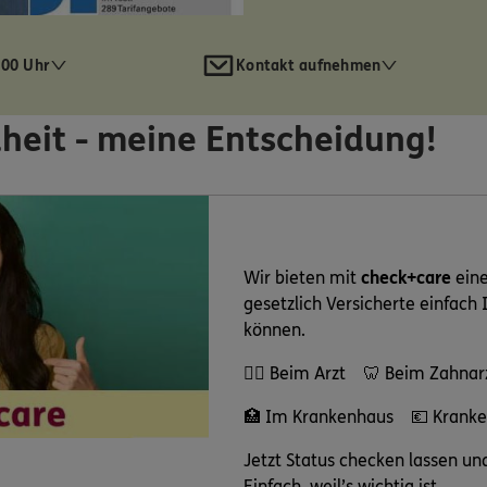
:00 Uhr
Kontakt aufnehmen
heit - meine Entscheidung!
Wir bieten mit
check+care
eine
gesetzlich Versicherte einfach 
können.
👩‍⚕️ Beim Arzt 🦷 Beim Zahnar
🏥 Im Krankenhaus 💶 Kranke
Jetzt Status checken lassen und
Einfach, weil’s wichtig ist.