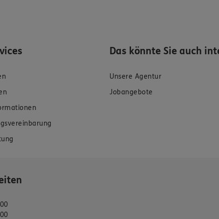
rvices
Das könnte Sie auch int
en
Unsere Agentur
en
Jobangebote
formationen
gsvereinbarung
tung
eiten
:00
:00