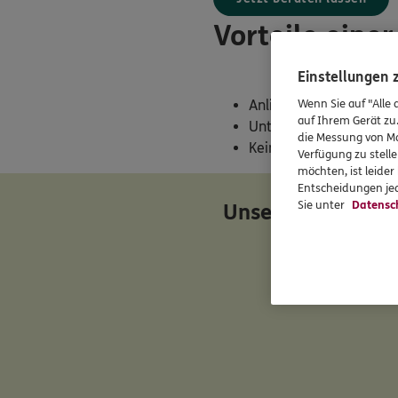
Vorteile eine
Einstellungen
Wenn Sie auf "Alle 
Anliegen persönlich un
auf Ihrem Gerät zu
Unterstützung bei der 
die Messung von Ma
Keine Einschränkung in
Verfügung zu stelle
möchten, ist leide
Entscheidungen jed
Sie unter
Datensc
Unser Team am S